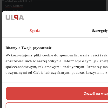
–
Odkurzacze Nilfisk
–
Maty Notrax
–
Maty Coba
–
Odkurzacze Rgs
–
Maszyny Viper
–
Spillvac
Zgoda
Szczegóły
–
Spacevac
Na skróty:
Dbamy o Twoją prywatność
–
Odkurzacze pneumatyczne
–
Odkurzacze antywybuchowe
Wykorzystujemy pliki cookie do spersonalizowania treści i re
–
Odkurzacze do oleju
analizować ruch w naszej witrynie. Informacje o tym, jak korz
–
Maty przemysłowe
społecznościowym, reklamowym i analitycznym. Partnerzy mog
–
Maty antyzmęczeniowe
otrzymanymi od Ciebie lub uzyskanymi podczas korzystania z 
–
Maty antystatyczne
–
Blog
–
Ranking odkurzaczy przemysłowych
Zezwól na wszy