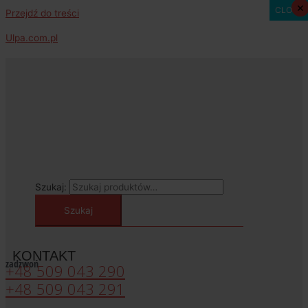
×
×
CLOSE
Przejdź do treści
Ulpa.com.pl
Szukaj:
Szukaj
KONTAKT
zadzwoń
+48 509 043 290
+48 509 043 291