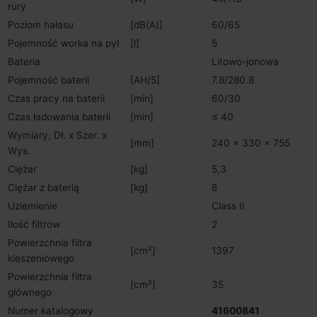
rury
Poziom hałasu
[dB(A)]
60/65
Pojemność worka na pył
[l]
5
Bateria
Litowo-jonowa
Pojemność baterii
[AH/5]
7.8/280.8
Czas pracy na baterii
[min]
60/30
Czas ładowania baterii
[min]
≤ 40
Wymiary, Dł. x Szer. x
[mm]
240 x 330 x 755
Wys.
Ciężar
[kg]
5,3
Ciężar z baterią
[kg]
8
Uziemienie
Class II
Ilość filtrów
2
Powierzchnia filtra
[cm²]
1397
kieszeniowego
Powierzchnia filtra
[cm²]
35
głównego
Numer katalogowy
41600841