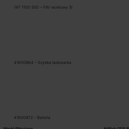
147 1100 500 – Filtr workowy 5l
41600864 – Szybka ładowarka
41600872 – Bateria
Worki filtrujące
Nilfisk GD5