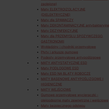
zaolejone)
Maty ELEKTROIZOLACYJNE
(DIELEKTRYCZNE)
Maty dla SPAWACZY
Maty DEKONTAMINACYJNE antybakteryjn
Maty DEZYNFEKCYJNE
Maty dla PRZEMYSŁU SPOZYWCZEGO,
GASTRONOMII
Wykładziny i chodniki przemysłowe
Płyty i arkusze gumowe
Podesty przemysłowe antypoślizgowe
MATY ANTYSTATYCZNE ESD
Maty PODŁOGOWE ESD
Maty ESD NA BLATY ROBOCZE
MATY BASENOWE ANTYPOŚLIZGOWE I
HIGIENICZNE
MATY WEJŚCIOWE
Gumowe przemysłowe wycieraczki -
olejoodporne maty zewnętrzne i wejściowe
Maty bezpiecznego odstępu