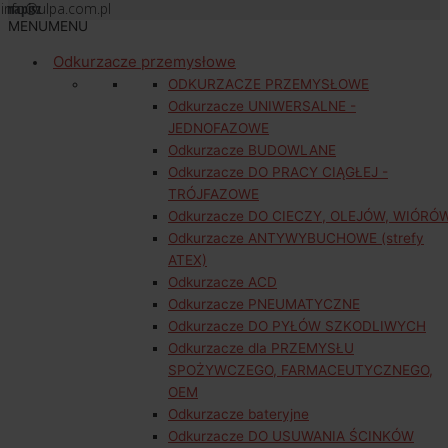
info@ulpa.com.pl
napisz
MENU
MENU
Odkurzacze przemysłowe
ODKURZACZE PRZEMYSŁOWE
Odkurzacze UNIWERSALNE -
JEDNOFAZOWE
Odkurzacze BUDOWLANE
Odkurzacze DO PRACY CIĄGŁEJ -
TRÓJFAZOWE
Odkurzacze DO CIECZY, OLEJÓW, WIÓRÓ
Odkurzacze ANTYWYBUCHOWE (strefy
ATEX)
Odkurzacze ACD
Odkurzacze PNEUMATYCZNE
Odkurzacze DO PYŁÓW SZKODLIWYCH
Odkurzacze dla PRZEMYSŁU
SPOŻYWCZEGO, FARMACEUTYCZNEGO,
OEM
Odkurzacze bateryjne
Odkurzacze DO USUWANIA ŚCINKÓW