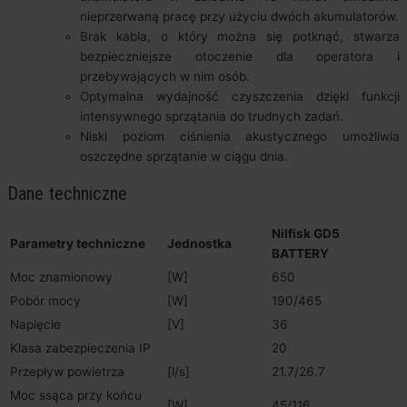
nieprzerwaną pracę przy użyciu dwóch akumulatorów.
Brak kabla, o który można się potknąć, stwarza
bezpieczniejsze otoczenie dla operatora i
przebywających w nim osób.
Optymalna wydajność czyszczenia dzięki funkcji
intensywnego sprzątania do trudnych zadań.
Niski poziom ciśnienia akustycznego umożliwia
oszczędne sprzątanie w ciągu dnia.
Dane techniczne
Nilfisk GD5
Parametry techniczne
Jednostka
BATTERY
Moc znamionowy
[W]
650
Pobór mocy
[W]
190/465
Napięcie
[V]
36
Klasa zabezpieczenia IP
20
Przepływ powietrza
[l/s]
21.7/26.7
Moc ssąca przy końcu
[W]
45/116