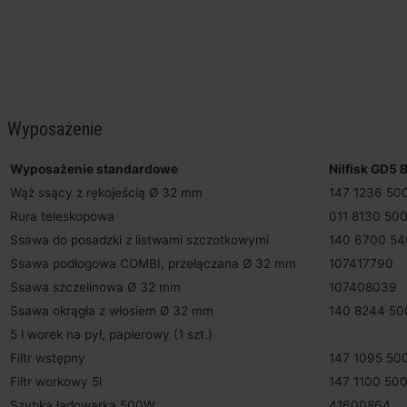
Wyposażenie
Wyposażenie standardowe
Nilfisk GD5
Wąż ssący z rękojeścią Ø 32 mm
147 1236 50
Rura teleskopowa
011 8130 50
Ssawa do posadzki z listwami szczotkowymi
140 6700 54
Ssawa podłogowa COMBI, przełączana Ø 32 mm
107417790
Ssawa szczelinowa Ø 32 mm
107408039
Ssawa okrągła z włosiem Ø 32 mm
140 8244 50
5 l worek na pył, papierowy (1 szt.)
Filtr wstępny
147 1095 50
Filtr workowy 5l
147 1100 50
Szybka ładowarka 500W
41600864